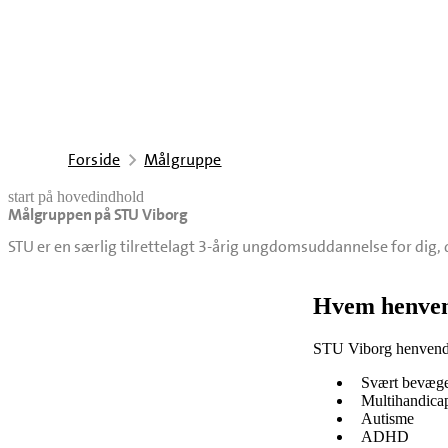
Forside
Målgruppe
start på hovedindhold
Målgruppen på STU Viborg
senest opdateret 21. april 2026
STU er en særlig tilrettelagt 3-årig ungdomsuddannelse for dig
Hvem henvend
STU Viborg henvender
Svært bevæge
Multihandica
Autisme
ADHD