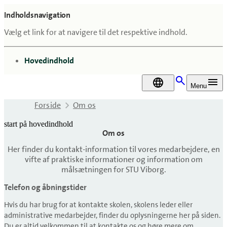
Indholdsnavigation
Vælg et link for at navigere til det respektive indhold.
gå til
Hovedindhold
DA
Menu
Forside
Om os
start på hovedindhold
Om os
senest opdateret 21. april 2026
Her finder du kontakt-information til vores medarbejdere, en
vifte af praktiske informationer og information om
målsætningen for STU Viborg.
Telefon og åbningstider
Hvis du har brug for at kontakte skolen, skolens leder eller
administrative medarbejder, finder du oplysningerne her på siden.
Du er altid velkommen til at kontakte os og høre mere om