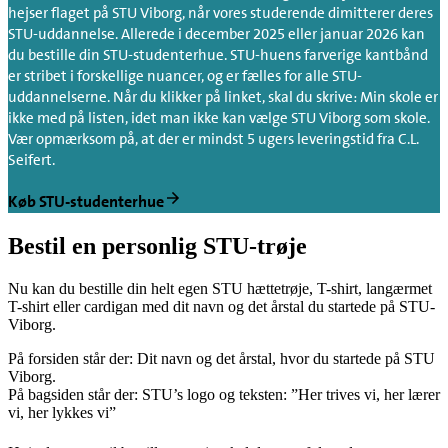
hejser flaget på STU Viborg, når vores studerende dimitterer deres
STU-uddannelse. Allerede i december 2025 eller januar 2026 kan
du bestille din STU-studenterhue. STU-huens farverige kantbånd
er stribet i forskellige nuancer, og er fælles for alle STU-
uddannelserne. Når du klikker på linket, skal du skrive: Min skole er
ikke med på listen, idet man ikke kan vælge STU Viborg som skole.
Vær opmærksom på, at der er mindst 5 ugers leveringstid fra C.L.
Seifert.
Køb STU-studenterhue
Bestil en personlig STU-trøje
Nu kan du bestille din helt egen STU hættetrøje, T-shirt, langærmet
T-shirt eller cardigan med dit navn og det årstal du startede på STU-
Viborg.
På forsiden står der: Dit navn og det årstal, hvor du startede på STU
Viborg.
På bagsiden står der: STU’s logo og teksten: ”Her trives vi, her lærer
vi, her lykkes vi”