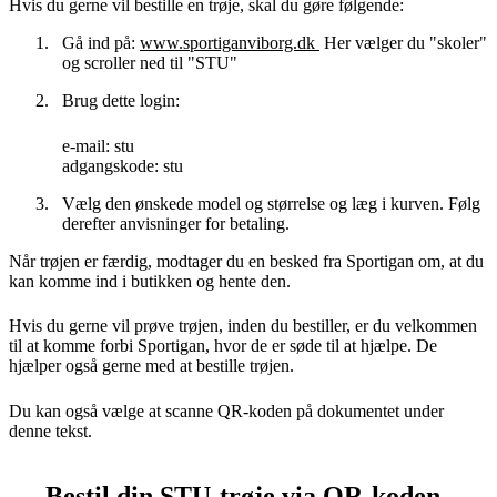
Hvis du gerne vil bestille en trøje, skal du gøre følgende:
Gå ind på:
www.sportiganviborg.dk
Her vælger du "skoler"
og scroller ned til "STU"
Brug dette login:
e-mail: stu
adgangskode: stu
Vælg den ønskede model og størrelse og læg i kurven. Følg
derefter anvisninger for betaling.
Når trøjen er færdig, modtager du en besked fra Sportigan om, at du
kan komme ind i butikken og hente den.
Hvis du gerne vil prøve trøjen, inden du bestiller, er du velkommen
til at komme forbi Sportigan, hvor de er søde til at hjælpe. De
hjælper også gerne med at bestille trøjen.
Du kan også vælge at scanne QR-koden på dokumentet under
denne tekst.
Bestil din STU-trøje via QR-koden