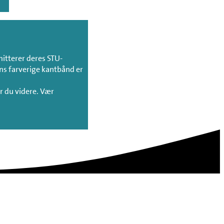
mitterer deres STU-
ns farverige kantbånd er
er du videre. Vær