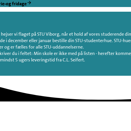
rie-og fridage
hejser vi flaget på STU Viborg, når et hold af vores studerende di
de i december eller januar bestille din STU-studenterhue. STU-hue
cer og er fælles for alle STU-uddannelserne.
kriver du i feltet: Min skole er ikke med på listen - herefter komm
ndst 5 ugers leveringstid fra C.L. Seifert.