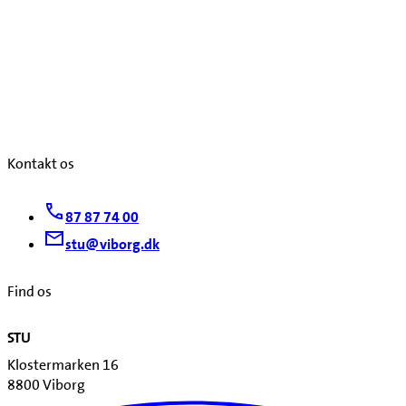
Kontakt os
87 87 74 00
stu@viborg.dk
Find os
STU
Klostermarken 16
8800 Viborg