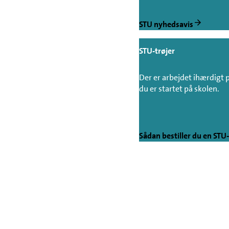
STU nyhedsavis
STU-trøjer
Der er arbejdet ihærdigt p
du er startet på skolen.
Sådan bestiller du en STU-