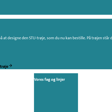
å at designe den STU-trøje, som du nu kan bestille. På trøjen står d
trøje
Vores fag og linjer